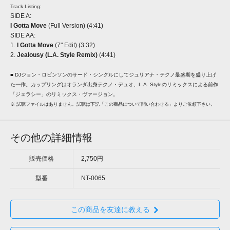
Track Listing:
SIDE A:
I Gotta Move
(Full Version) (4:41)
SIDE AA:
1.
I Gotta Move
(7" Edit) (3:32)
2.
Jealousy (L.A. Style Remix)
(4:41)
■ DJジョン・ロビンソンのサード・シングルにしてジュリアナ・テクノ最盛期を盛り上げ
た一作。カップリングはオランダ出身テクノ・デュオ、L.A. Styleのリミックスによる前作
「ジェラシー」のリミックス・ヴァージョン。
※ 試聴ファイルはありません。試聴は下記「この商品について問い合わせる」よりご依頼下さい。
その他の詳細情報
販売価格
2,750円
型番
NT-0065
この商品を友達に教える