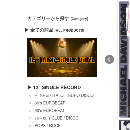
カテゴリーから探す
[Category]
▶ 全ての商品
[ALL PRODUCTS]
▶ 12" SINGLE RECORD
Hi-NRG / ITALO + EURO DISCO
80's EUROBEAT
90's EUROBEAT
70 - 80's CLUB / DISCO
POPS / ROCK