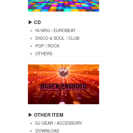
▶ CD
Hi-NRG / EUROBEAT
DISCO & SOUL / CLUB
POP / ROCK
OTHERS
▶ OTHER ITEM
DJ GEAR / ACCESSORY
DOWNLOAD