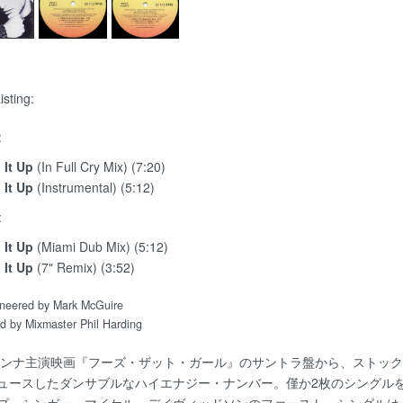
isting:
:
 It Up
(In Full Cry Mix) (7:20)
 It Up
(Instrumental) (5:12)
:
 It Up
(Miami Dub Mix) (5:12)
 It Up
(7" Remix) (3:52)
neered by Mark McGuire
d by Mixmaster Phil Harding
ドンナ主演映画『フーズ・ザット・ガール』のサントラ盤から、ストッ
ュースしたダンサブルなハイエナジー・ナンバー。僅か2枚のシングル