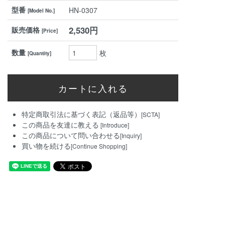
型番
HN-0307
[Model No.]
2,530円
販売価格
[Price]
数量
枚
[Quantity]
特定商取引法に基づく表記（返品等）
[SCTA]
この商品を友達に教える
[Introduce]
この商品について問い合わせる
[Inquiry]
買い物を続ける
[Continue Shopping]