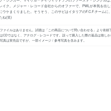
プ・シンガー、マイケル・デイヴィッドソンのファースト・シングルは
レイク。メジャー・レコード会社からのオファーで、PWLが本気を出
にウケまくりました。そうそう、このサビはイタリアのF.C.F.チーム
たね(笑)
ファイルはありません。試聴は「この商品について問い合わせる」より依頼
はCDではなく、アナログ・レコードです。誤って購入した際の返品は致しか
写真は実売品ですが、一部イメージ / 参考写真を含みます。