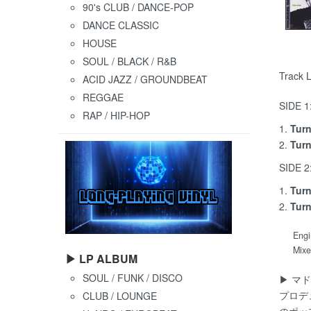
90's CLUB / DANCE-POP
DANCE CLASSIC
HOUSE
SOUL / BLACK / R&B
Track L
ACID JAZZ / GROUNDBEAT
REGGAE
SIDE 1
RAP / HIP-HOP
1.
Turn
2.
Turn
SIDE 2
1.
Turn
2.
Turn
Engi
Mixe
▶ LP ALBUM
SOUL / FUNK / DISCO
▶ マ
プロデ
CLUB / LOUNGE