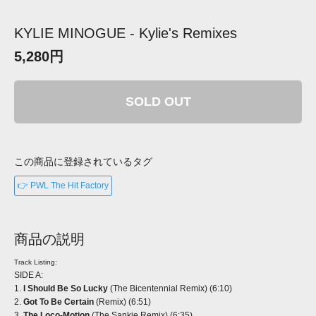
KYLIE MINOGUE - Kylie's Remixes
5,280円
SOLD OUT
この商品に登録されているタグ
👉 PWL The Hit Factory
商品の説明
Track Listing:
SIDE A:
1.
I Should Be So Lucky
(The Bicentennial Remix) (6:10)
2.
Got To Be Certain
(Remix) (6:51)
3.
The Loco-Motion
(The Sankie Remix) (6:35)