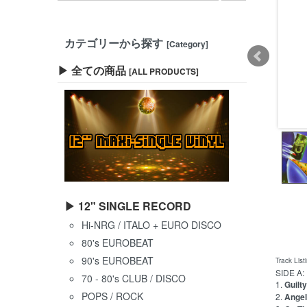
カテゴリーから探す
[Category]
▶ 全ての商品
[ALL PRODUCTS]
▶ 12" SINGLE RECORD
Hi-NRG / ITALO + EURO DISCO
80's EUROBEAT
90's EUROBEAT
Track List
SIDE A:
70 - 80's CLUB / DISCO
1.
Guilty
POPS / ROCK
2.
Angel