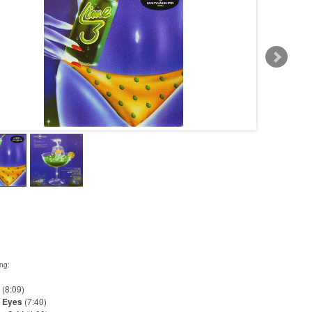
ing:
(8:09)
 Eyes
(7:40)