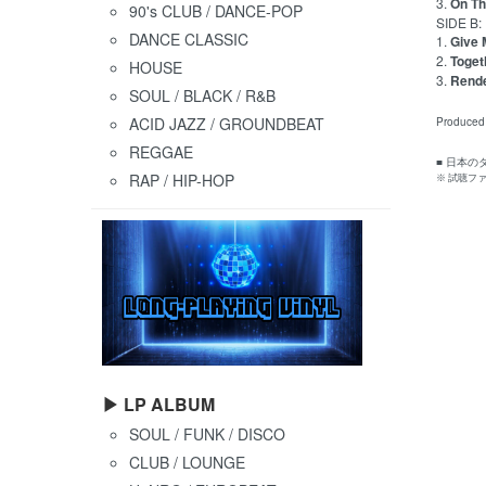
3.
On Th
90's CLUB / DANCE-POP
SIDE B:
DANCE CLASSIC
1.
Give 
2.
Toget
HOUSE
3.
Rende
SOUL / BLACK / R&B
ACID JAZZ / GROUNDBEAT
Produced
REGGAE
■ 日本
RAP / HIP-HOP
※ 試聴フ
▶ LP ALBUM
SOUL / FUNK / DISCO
CLUB / LOUNGE