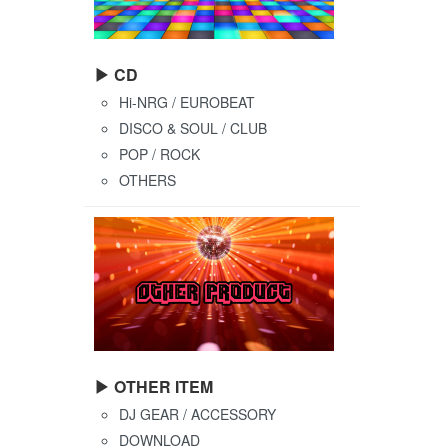
▶ CD
Hi-NRG / EUROBEAT
DISCO & SOUL / CLUB
POP / ROCK
OTHERS
▶ OTHER ITEM
DJ GEAR / ACCESSORY
DOWNLOAD