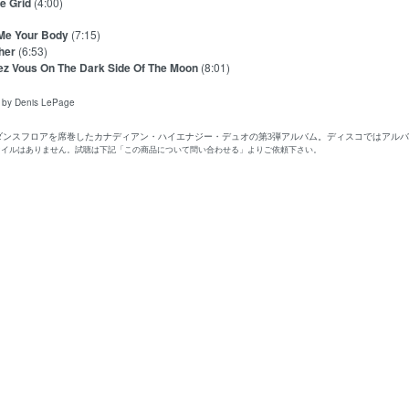
e Grid
(4:00)
Me Your Body
(7:15)
her
(6:53)
z Vous On The Dark Side Of The Moon
(8:01)
 by Denis LePage
のダンスフロアを席巻したカナディアン・ハイエナジー・デュオの第3弾アルバム。ディスコではアル
ァイルはありません。試聴は下記「この商品について問い合わせる」よりご依頼下さい。