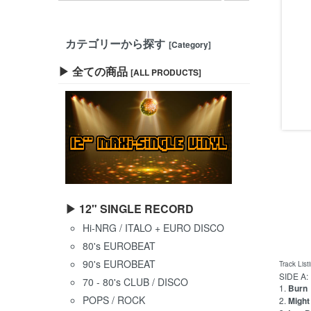
カテゴリーから探す
[Category]
▶ 全ての商品
[ALL PRODUCTS]
▶ 12" SINGLE RECORD
Hi-NRG / ITALO + EURO DISCO
80's EUROBEAT
90's EUROBEAT
Track List
SIDE A:
70 - 80's CLUB / DISCO
1.
Burn
POPS / ROCK
2.
Might 