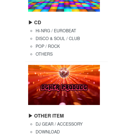
▶ CD
Hi-NRG / EUROBEAT
DISCO & SOUL / CLUB
POP / ROCK
OTHERS
▶ OTHER ITEM
DJ GEAR / ACCESSORY
DOWNLOAD