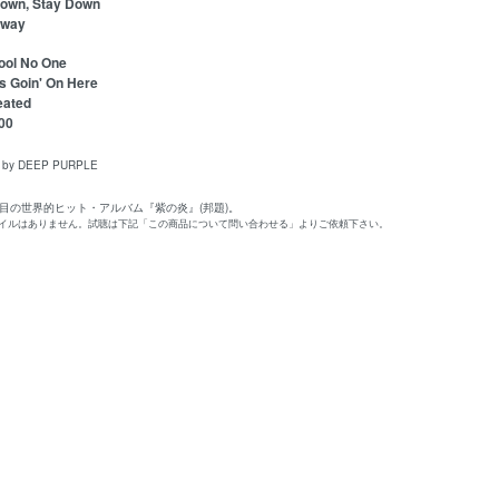
own, Stay Down
Away
ool No One
s Goin' On Here
eated
00
d by DEEP PURPLE
作目の世界的ヒット・アルバム『紫の炎』(邦題)。
ァイルはありません。試聴は下記「この商品について問い合わせる」よりご依頼下さい。