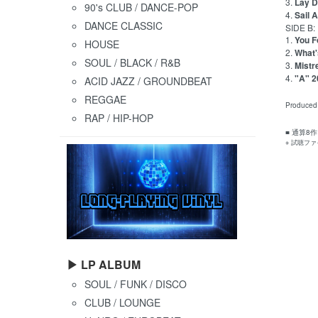
3.
Lay D
90's CLUB / DANCE-POP
4.
Sail 
DANCE CLASSIC
SIDE B:
1.
You F
HOUSE
2.
What'
SOUL / BLACK / R&B
3.
Mistr
4.
"A" 2
ACID JAZZ / GROUNDBEAT
REGGAE
Produce
RAP / HIP-HOP
■ 通算8
※ 試聴フ
▶ LP ALBUM
SOUL / FUNK / DISCO
CLUB / LOUNGE