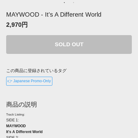
MAYWOOD - It's A Different World
2,970円
SOLD OUT
この商品に登録されているタグ
👉 Japanese Promo-Only
商品の説明
Track Listing:
SIDE 1:
MAYWOOD
It's A Different World
SIDE 2: