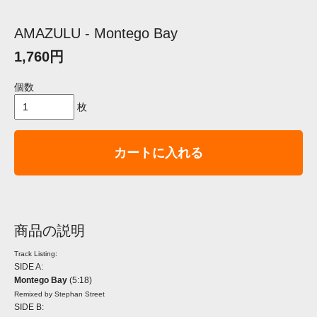
AMAZULU - Montego Bay
1,760円
個数
枚
カートに入れる
商品の説明
Track Listing:
SIDE A:
Montego Bay
(5:18)
Remixed by Stephan Street
SIDE B: