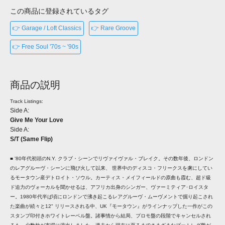
この商品に登録されているタグ
👉 Garage / Loft Classics
👉 Rare Groove
👉 Free Soul '70s ~ '90s
商品の説明
Track Listings:
Side A:
Give Me Your Love
Side A:
S/T (Same Flip)
■ '80年代初頭のN.Y. クラブ・シーンでリヴァイヴァル・ブレイク。その数年後、ロンドン
のレアグルーヴ・シーンに飛び火して以来、 世界中のディスコ・フリークスを虜にしてい
るモータウン産デトロイト・ソウル。カーティス・メイフィールドの原曲も霞む、超ド級
ド迫力のヴォーカルを聞かせるは、アフリカ出身のシンガー、ヴァーミティア･ロイスタ
ー。1980年代半ば頃にロンドンで沸き起こるレアグルーヴ・ムーヴメントで掘り起こされ
た楽曲が続々と12" リリースされる中、UK『モータウン』がラインナップした一作がこの
スタンプ印付きホワイトレーベル盤。諸事情から結局、プロモ盤の段階でキャンセルされ