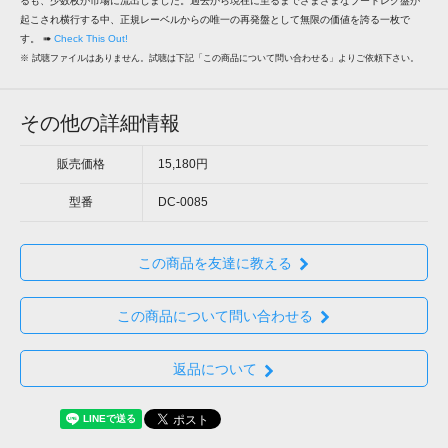
るも、少数枚が市場に流出しました。過去から現在に至るまでさまざまなブートレグ盤が
起こされ横行する中、正規レーベルからの唯一の再発盤として無限の価値を誇る一枚で
す。 ➠
Check This Out!
※ 試聴ファイルはありません。試聴は下記「この商品について問い合わせる」よりご依頼下さい。
その他の詳細情報
販売価格
15,180円
型番
DC-0085
この商品を友達に教える
この商品について問い合わせる
返品について