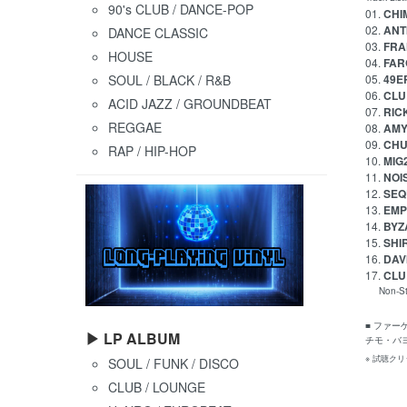
90's CLUB / DANCE-POP
01.
CHIM
02.
ANT
DANCE CLASSIC
03.
FRA
HOUSE
04.
FARG
SOUL / BLACK / R&B
05.
49ER
06.
CLUB
ACID JAZZ / GROUNDBEAT
07.
RIC
REGGAE
08.
AMY
09.
CHUR
RAP / HIP-HOP
10.
MIG2
11.
NOI
12.
SEQ
13.
EMP
14.
BYZA
15.
SHIR
16.
DAVI
17.
CLU
Non-Sto
■ ファ
▶ LP ALBUM
チモ・バ
※ 試聴ク
SOUL / FUNK / DISCO
CLUB / LOUNGE