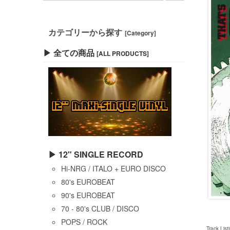
カテゴリーから探す
[Category]
▶ 全ての商品
[ALL PRODUCTS]
▶ 12" SINGLE RECORD
Hi-NRG / ITALO + EURO DISCO
80's EUROBEAT
90's EUROBEAT
70 - 80's CLUB / DISCO
POPS / ROCK
Track List