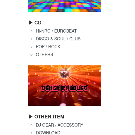
▶ CD
Hi-NRG / EUROBEAT
DISCO & SOUL / CLUB
POP / ROCK
OTHERS
▶ OTHER ITEM
DJ GEAR / ACCESSORY
DOWNLOAD