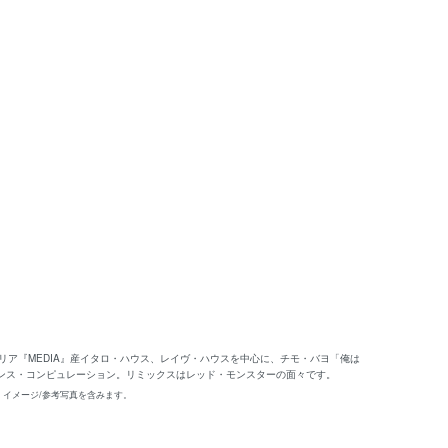
リア『MEDIA』産イタロ・ハウス、レイヴ・ハウスを中心に、チモ・バヨ「俺は
ンス・コンピュレーション。リミックスはレッド・モンスターの面々です。
、イメージ/参考写真を含みます。