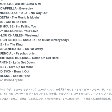
O BAYO - Asi Me Gusta A Mi
ICAPPELLA - Everyday
NCESCO ZAPPALA' - No Way Out
ETTA - The Music Is Movin'
S - Got To Be Free
 HOUSE - I'm Falling Too
KY BOLOGNESI - Your Love
-LOU CHARLES - Weekend
CH SISTERS - Shout To The Music (Everybody)
2 - I'm The King
SE GENERATOR - So Far Away
UENCIAL - Psychotronic
IRE BASS BUILDING - Come On Get Here
NTINE - Let's Get Down
LEY - Give Up No More
D SYON - Burn It Out
BLAND - Set Me Free
p Remixed by MST
ーゲッタ「ザ・ミュージック・イズ・ムーヴィン」、49ERS「ガット・トゥ・ビー・フリー」等、イタ
ヨ」といったスーパー・ヒットもセレクトした老舗、アルファ・レコードからのノン・ストップ・ダ
リップはありません。試聴は「この商品について問い合わせる」よりご依頼下さい。
※ 商品写真は実売商品の他