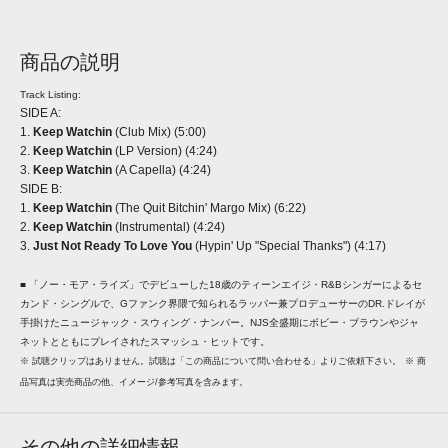
商品の説明
Track Listing:
SIDE A:
1.
Keep Watchin
(Club Mix) (5:00)
2.
Keep Watchin
(LP Version) (4:24)
3.
Keep Watchin
(A Capella) (4:24)
SIDE B:
1.
Keep Watchin
(The Quit Bitchin' Margo Mix) (6:22)
2.
Keep Watchin
(Instrumental) (4:24)
3.
Just Not Ready To Love You
(Hypin' Up "Special Thanks") (4:17)
■ 「ノー・モア・ライズ」でデビューした18歳のティーンエイジ・R&Bシンガーによるセ
カンド・シングルで、Gファンク界隈で知られるラッパー兼プロデューサーのDR.ドレイが
手掛けたニュージャック・スウィング・ナンバー。NJS全盛期にボビー・ブラウンやジャ
ネットとともにプレイされたスマッシュ・ヒットです。
※ 試聴クリップはありません。試聴は「この商品について問い合わせる」よりご依頼下さい。
※ 商
品写真は実売商品の他、イメージ/参考写真を含みます。
その他の詳細情報