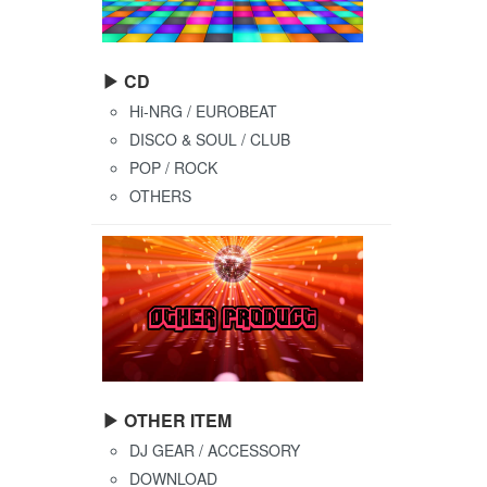
▶ CD
Hi-NRG / EUROBEAT
DISCO & SOUL / CLUB
POP / ROCK
OTHERS
▶ OTHER ITEM
DJ GEAR / ACCESSORY
DOWNLOAD