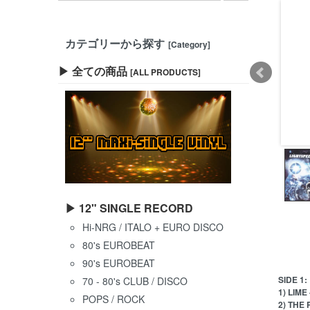
カテゴリーから探す
[Category]
▶ 全ての商品
[ALL PRODUCTS]
▶ 12" SINGLE RECORD
Hi-NRG / ITALO + EURO DISCO
80's EUROBEAT
90's EUROBEAT
SIDE 1:
70 - 80's CLUB / DISCO
1) LIME
POPS / ROCK
2) THE 