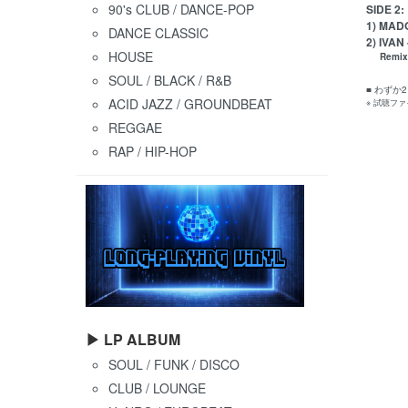
90's CLUB / DANCE-POP
SIDE 2:
1) MADO
DANCE CLASSIC
2) IVAN 
HOUSE
Remixed
SOUL / BLACK / R&B
■ わずか
ACID JAZZ / GROUNDBEAT
※ 試聴フ
REGGAE
RAP / HIP-HOP
▶ LP ALBUM
SOUL / FUNK / DISCO
CLUB / LOUNGE