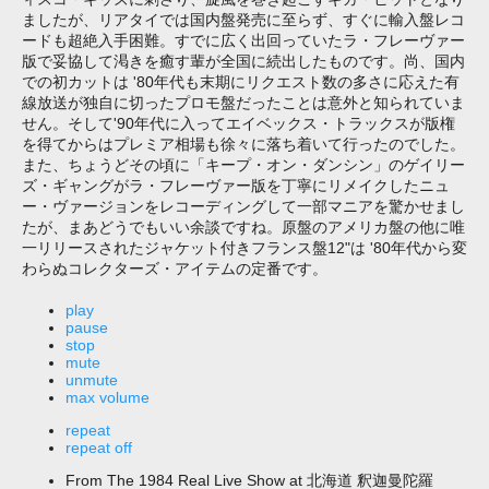
ましたが、リアタイでは国内盤発売に至らず、すぐに輸入盤レコ
ードも超絶入手困難。すでに広く出回っていたラ・フレーヴァー
版で妥協して渇きを癒す輩が全国に続出したものです。尚、国内
での初カットは '80年代も末期にリクエスト数の多さに応えた有
線放送が独自に切ったプロモ盤だったことは意外と知られていま
せん。そして'90年代に入ってエイベックス・トラックスが版権
を得てからはプレミア相場も徐々に落ち着いて行ったのでした。
また、ちょうどその頃に「キープ・オン・ダンシン」のゲイリー
ズ・ギャングがラ・フレーヴァー版を丁寧にリメイクしたニュ
ー・ヴァージョンをレコーディングして一部マニアを驚かせまし
たが、まあどうでもいい余談ですね。原盤のアメリカ盤の他に唯
一リリースされたジャケット付きフランス盤12"は '80年代から変
わらぬコレクターズ・アイテムの定番です。
play
pause
stop
mute
unmute
max volume
repeat
repeat off
From The 1984 Real Live Show at 北海道 釈迦曼陀羅