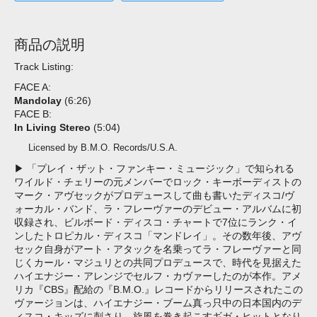
商品の説明
Track Listing:
FACE A:
Mandolay
(6:26)
FACE B:
In Living Stereo
(5:04)
Licensed by B.M.O. Records/U.S.A.
▶ 「プレイ・ザット・ファンキー・ミュージック」で知られる
ワイルド・チェリーの元メンバーでロック・キーボーディストの
マーク・アヴセックがプロデュースして曲も書いたディスコ/ヴ
ォーカル・バンド、ラ・フレーヴァーのデビュー・アルバムに初
収録され、ビルボード・ディスコ・チャートで7位にランク・イ
ンしたトロピカル・ディスコ「マンドレイ」。その数年後、アヴ
セック自身がアート・アタックを名乗ってラ・フレーヴァーと同
じくカール・マジュリとの共同プロデュースで、時代を見据えた
ハイエナジー・アレンジでセルフ・カヴァーしたのが本作。アメ
リカ『CBS』配給の『B.M.O.』レコードからリリースされたこの
ヴァージョンは、ハイエナジー・ブーム真っ只中の日本国内のデ
ィスコ・キッズに刺さり、旋風を巻き起こすギガ・ヒットとなり