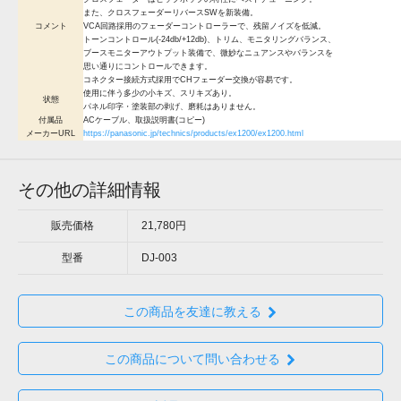
また、クロスフェーダーリバースSWを新装備。
コメント
VCA回路採用のフェーダーコントローラーで、残留ノイズを低減。
トーンコントロール(-24db/+12db)、トリム、モニタリングバランス、
ブースモニターアウトプット装備で、微妙なニュアンスやバランスを
思い通りにコントロールできます。
コネクター接続方式採用でCHフェーダー交換が容易です。
使用に伴う多少の小キズ、スリキズあり。
状態
パネル印字・塗装部の剥げ、磨耗はありません。
付属品
ACケーブル、取扱説明書(コピー)
メーカーURL
https://panasonic.jp/technics/products/ex1200/ex1200.html
その他の詳細情報
販売価格
21,780円
型番
DJ-003
この商品を友達に教える
この商品について問い合わせる