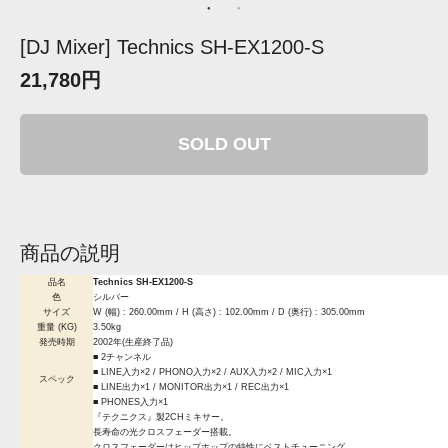
[DJ Mixer] Technics SH-EX1200-S
21,780円
SOLD OUT
商品の説明
品名
Technics SH-EX1200-S
色
シルバー
サイズ
W (幅) : 260.00mm / H (高さ) : 102.00mm / D (奥行) : 305.00mm
重量 (KG)
3.50kg
発売時期
2002年(生産終了品)
■ 2チャンネル
■ LINE入力×2 / PHONO入力×2 / AUX入力×2 / MIC入力×1
スペック
■ LINE出力×1 / MONITOR出力×1 / REC出力×1
■ PHONES入力×1
『テクニクス』製2CHミキサー。
長寿命の光クロスフェーダー搭載。
クロスフェーダーはヒップホップの特性にベストチューニング。