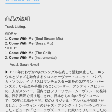
商品の説明
Track Listing:
SIDE A:
1.
Come With Me
(Soul Stream Mix)
2.
Come With Me
(Bossa Mix)
SIDE B:
1.
Come With Me
(The Chill)
2.
Come With Me
(Instrumental)
Vocal: Sarah Newell
▶ 1993年にわずか2枚のシングルを残して活動休止した、UKソ
ウルとジャズを融合するクロスオーヴァー・ユニット、パプリ
カ・ソウル。イギリスはマンチェスター出身のDJアラン・バー
ンズと、CF音楽を手掛けるコンポーザー、アンディ・スピラー
の二人がメンバー。国内ではフリーソウル・ムーヴメントの発祥
地、渋谷界隈で掘り起こされ、日本からの熱いラヴ・コール
で、'00年に活動を再開。初のオリジナル・アルバムを完成させ
ました。シーウィンドのジャズ・ファンク・ナンバーをカヴァー
したデビュー作「ヒー・ラヴズ・ユー」に続いてリリースしたの