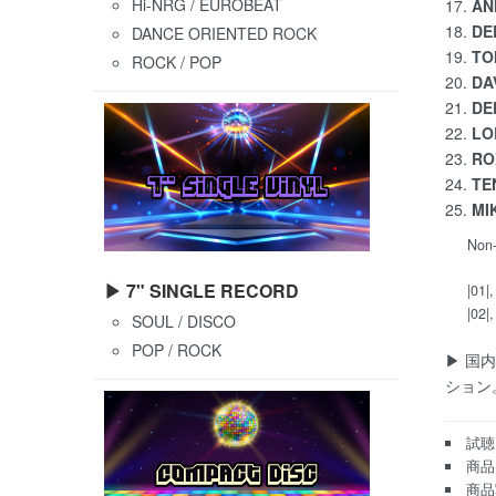
Hi-NRG / EUROBEAT
17.
AN
18.
DE
DANCE ORIENTED ROCK
19.
TO
ROCK / POP
20.
DA
21.
DE
22.
LOL
23.
RO
24.
TE
25.
MI
Non
▶ 7" SINGLE RECORD
|01|,
|02|,
SOUL / DISCO
POP / ROCK
▶ 国
ション
試聴
商品
商品