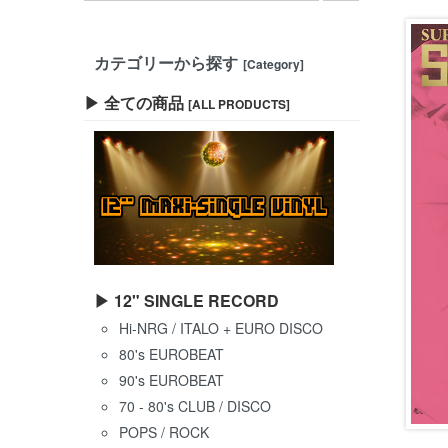
カテゴリーから探す
[Category]
▶ 全ての商品
[ALL PRODUCTS]
▶ 12" SINGLE RECORD
Hi-NRG / ITALO + EURO DISCO
80's EUROBEAT
90's EUROBEAT
70 - 80's CLUB / DISCO
POPS / ROCK