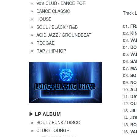
90's CLUB / DANCE-POP
DANCE CLASSIC
Track L
HOUSE
01.
FR
SOUL / BLACK / R&B
02.
KI
ACID JAZZ / GROUNDBEAT
03.
VA
REGGAE
04.
DO
RAP / HIP-HOP
05.
VA
06.
SA
07.
MA
08.
SOP
09.
NO
10.
ALE
11.
DA
12.
QU
13.
JIL
▶ LP ALBUM
14.
JO
SOUL / FUNK / DISCO
15.
RO
CLUB / LOUNGE
16.
VA