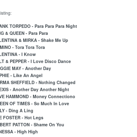
isting:
ANK TORPEDO - Para Para Para Night
NG & QUEEN - Para Para
LENTINA & MIRKA - Shake Me Up
MINO - Tora Tora Tora
LENTINA - I Know
LT & PEPPER - I Love Disco Dance
GGIE MAY - Another Day
HIE - Like An Angel
RMA SHEFFIELD - Nothing Changed
XIS - Another Day Another Night
VE HAMMOND - Money Connectiono
EEN OF TIMES - So Much In Love
LY - Ding A Ling
E FOSTER - Hot Legs
BERT PATTON - Shame On You
NESSA - High High