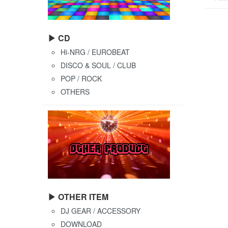
▶ CD
Hi-NRG / EUROBEAT
DISCO & SOUL / CLUB
POP / ROCK
OTHERS
▶ OTHER ITEM
DJ GEAR / ACCESSORY
DOWNLOAD