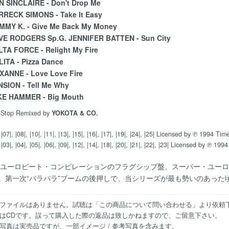
N SINCLAIRE - Don't Drop Me
RRECK SIMONS - Take It Easy
MMY K. - Give Me Back My Money
VE RODGERS Sp.G. JENNIFER BATTEN - Sun City
LTA FORCE - Relight My Fire
ITA - Pizza Dance
XANNE - Love Love Fire
NSION - Tell Me Why
KE HAMMER - Big Mouth
-Stop Remixed by
YOKOTA & CO.
 |07|, |08|, |10|, |11|, |13|, |15|, |16|, |17|, |19|, |24|, |25| Licensed by ℗ 1994 Time
 |03|, |04|, |05|, |06|, |09|, |12|, |14|, |18|, |20|, |21|, |22|, |23| Licensed by ℗ 
内ユーロビート・コンピレーションのフラグシップ盤、スーパー・ユー
。第一次“パラパラ”ブームの後押しで、当シリーズが最も勢いのあった
ファイルはありません。試聴は「この商品について問い合わせる」より依頼
はCDです。誤って購入した際の返品は致しかねますので、ご留意下さい。
写真は実売品ですが、一部イメージ / 参考写真を含みます。