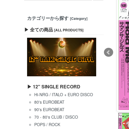
カテゴリーから探す
[Category]
▶ 全ての商品
[ALL PRODUCTS]
▶ 12" SINGLE RECORD
Hi-NRG / ITALO + EURO DISCO
80's EUROBEAT
90's EUROBEAT
70 - 80's CLUB / DISCO
POPS / ROCK