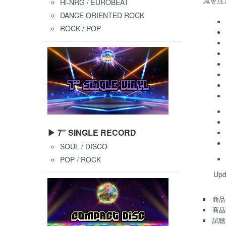
Hi-NRG / EUROBEAT
DANCE ORIENTED ROCK
ROCK / POP
▶ 7" SINGLE RECORD
SOUL / DISCO
POP / ROCK
Upd
商品
商品
試聴