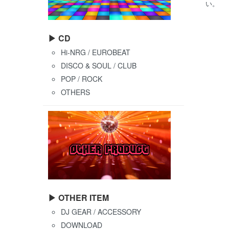
い。
▶ CD
Hi-NRG / EUROBEAT
DISCO & SOUL / CLUB
POP / ROCK
OTHERS
▶ OTHER ITEM
DJ GEAR / ACCESSORY
DOWNLOAD