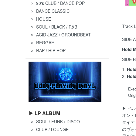
90's CLUB / DANCE-POP
DANCE CLASSIC
HOUSE
Track L
SOUL / BLACK / R&B
ACID JAZZ / GROUNDBEAT
SIDE A
REGGAE
Hold 
RAP / HIP-HOP
SIDE B
1.
Hol
2.
Hol
Exec
Ori
▶ ベ
▶ LP ALBUM
オン・
SOUL / FUNK / DISCO
タイア
のヴォ
CLUB / LOUNGE
風を注