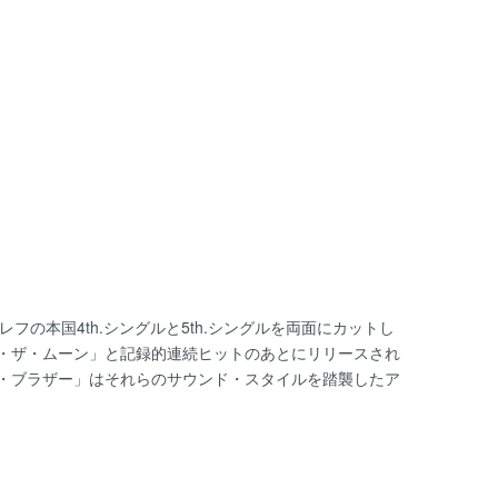
フの本国4th.シングルと5th.シングルを両面にカットし
・ザ・ムーン」と記録的連続ヒットのあとにリリースされ
・ブラザー」はそれらのサウンド・スタイルを踏襲したア