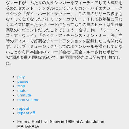
ヴァードが、ふたりの女性シンガーをフィーチュアして大成功を
収めたセカンド・シングルにしてアメリカン・ハイエナジー・ク
ラシック「ダイ・ハード・ラヴァー」。この曲のリリース後まも
なくして亡くなったパトリック・カウリー、そして数年後に同じ
くエイズに散ったラヴァードにとってもこの曲のヒットは生涯最
高級のイヴェントだったことでしょう... 合掌。尚、「シー・ハ
ズ・ア・ウェイ」「テイク・ア・チャンス・オン・ミー」等、当
時のディスコで好調なチャートアクションを記録したにも関わら
ず、ポップ・ミュージックとしてのポテンシャルを満たしていな
いことから日本国内のレコード会社に完全スルーされたボビー
“O”関連楽曲と同様の扱いで、結局国内発売には至らず仕舞でし
た。
play
pause
stop
mute
unmute
max volume
repeat
repeat off
From a Real Live Show in 1986 at Azabu-Juban
MAHARAJA