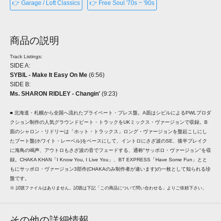
👉 Garage / Loft Classics
👉 Free Soul '70s ~ '90s
商品の説明
Track Listings:
SIDE A:
SYBIL - Make It Easy On Me
(6:56)
SIDE B:
Ms. SHARON RIDLEY - Changin'
(9:23)
■ 北海道・札幌から全国へ流れたプライベート・プレス盤。A面はシビルによるPWLプロダ
クション制作の人気グラウンドビート・トラックをUKミックス・ヴァージョンで収録。B
面のシャロン・リドリーは「ホット・トラックス」ロング・ヴァージョンを盤起こしにし
たブート盤(ホワイト・レーベル)をベースにして、イントロにさざ波のSE、後半ブレイク
に海鳥の鳴声、アウトロもさざ波の音でフェードする、通称"サッポロ・ヴァージョン"を収
録。CHAKA KHAN「I Know You, I Live You」、BT EXPRESS「Have Some Fun」とと
もにサッポロ・ヴァージョン3部作(CHAKAのみ制作者が違います)の一枚として知られる珍
盤です。
※ 試聴ファイルはありません。試聴は下記「この商品について問い合わせる」よりご依頼下さい。
その他の詳細情報