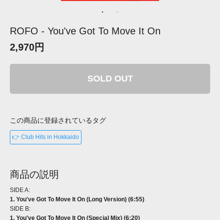
ROFO - You've Got To Move It On
2,970円
SOLD OUT
この商品に登録されているタグ
👉 Club Hits in Hokkaido
商品の説明
SIDE A:
1. You've Got To Move It On (Long Version) (6:55)
SIDE B:
1. You've Got To Move It On (Special Mix) (6:20)