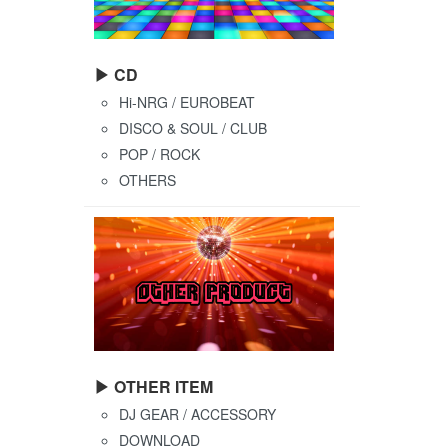
▶ CD
Hi-NRG / EUROBEAT
DISCO & SOUL / CLUB
POP / ROCK
OTHERS
▶ OTHER ITEM
DJ GEAR / ACCESSORY
DOWNLOAD