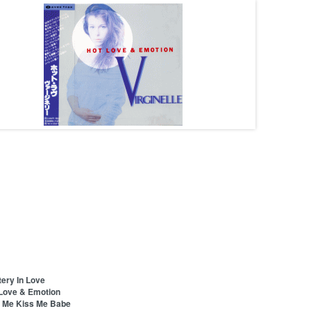
tery In Love
 Love & Emotion
s Me Kiss Me Babe