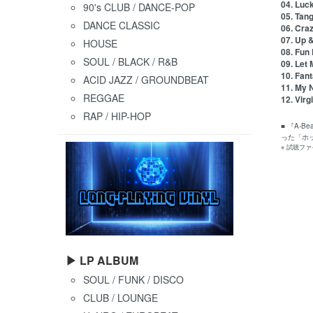
04. Luc
90's CLUB / DANCE-POP
05. Tan
DANCE CLASSIC
06. Cra
07. Up 
HOUSE
08. Fun
SOUL / BLACK / R&B
09. Let
10. Fan
ACID JAZZ / GROUNDBEAT
11. My N
REGGAE
12. Vir
RAP / HIP-HOP
■ 『A
った「ホ
※ 試聴フ
▶ LP ALBUM
SOUL / FUNK / DISCO
CLUB / LOUNGE