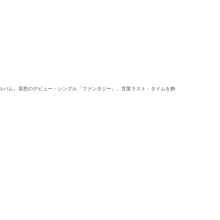
・アルバム。哀愁のデビュー・シングル「ファンタジー」、営業ラスト・タイムを飾