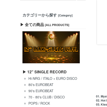
カテゴリーから探す
[Category]
▶ 全ての商品
[ALL PRODUCTS]
▶ 12" SINGLE RECORD
Hi-NRG / ITALO + EURO DISCO
80's EUROBEAT
90's EUROBEAT
01. Mys
70 - 80's CLUB / DISCO
02. Hot
POPS / ROCK
03. Kis