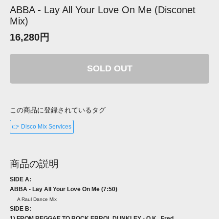
ABBA - Lay All Your Love On Me (Disconet
Mix)
16,280円
SOLD OUT
この商品に登録されているタグ
👉 Disco Mix Services
商品の説明
SIDE A:
ABBA - Lay All Your Love On Me (7:50)
A Raul Dance Mix
SIDE B:
1) FROM REGGAE TO ROCK ERROL DUNKLEY - O.K., Fred