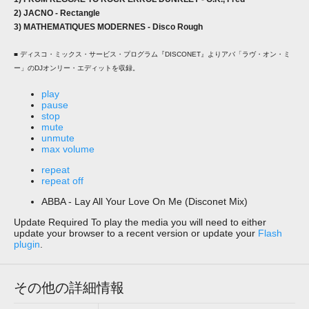
2) JACNO - Rectangle
3) MATHEMATIQUES MODERNES - Disco Rough
■ ディスコ・ミックス・サービス・プログラム『DISCONET』よりアバ「ラヴ・オン・ミ
ー」のDJオンリー・エディットを収録。
play
pause
stop
mute
unmute
max volume
repeat
repeat off
ABBA - Lay All Your Love On Me (Disconet Mix)
Update Required
To play the media you will need to either
update your browser to a recent version or update your
Flash
plugin
.
その他の詳細情報