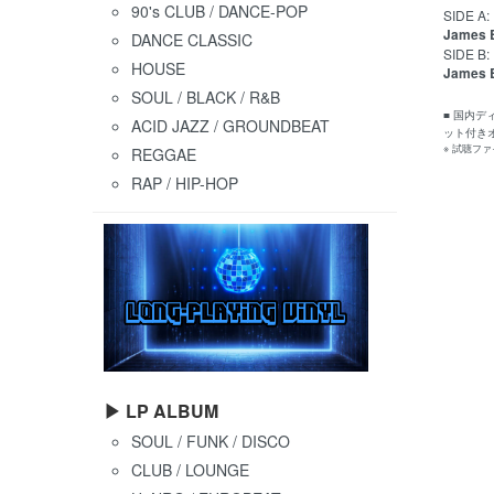
90's CLUB / DANCE-POP
SIDE A:
James 
DANCE CLASSIC
SIDE B:
HOUSE
James 
SOUL / BLACK / R&B
■ 国内
ACID JAZZ / GROUNDBEAT
ット付き
※ 試聴フ
REGGAE
RAP / HIP-HOP
▶ LP ALBUM
SOUL / FUNK / DISCO
CLUB / LOUNGE