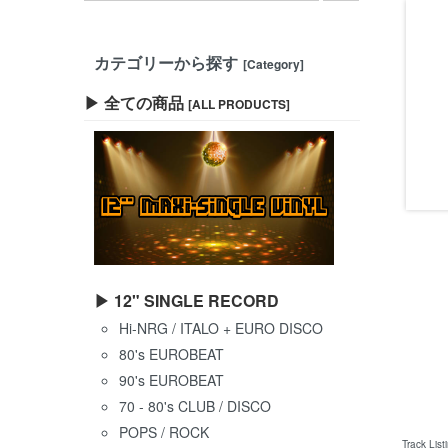
カテゴリーから探す
[Category]
▶ 全ての商品
[ALL PRODUCTS]
▶ 12" SINGLE RECORD
Hi-NRG / ITALO + EURO DISCO
80's EUROBEAT
90's EUROBEAT
70 - 80's CLUB / DISCO
POPS / ROCK
Track List