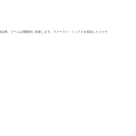
曲以降、ブームは飛躍的に加速します。ファースト・ミックスを収録したジャケ