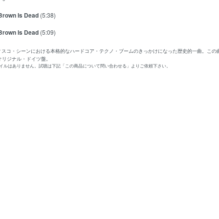
Brown Is Dead
(5:38)
Brown Is Dead
(5:09)
ディスコ・シーンにおける本格的なハードコア・テクノ・ブームのきっかけになった歴史的一曲。この
オリジナル・ドイツ盤。
ァイルはありません。試聴は下記「この商品について問い合わせる」よりご依頼下さい。