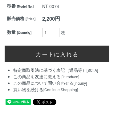
型番
NT-0074
[Model No.]
2,200円
販売価格
[Price]
数量
枚
[Quantity]
特定商取引法に基づく表記（返品等）
[SCTA]
この商品を友達に教える
[Introduce]
この商品について問い合わせる
[Inquiry]
買い物を続ける
[Continue Shopping]