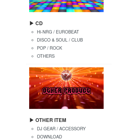
▶ CD
Hi-NRG / EUROBEAT
DISCO & SOUL / CLUB
POP / ROCK
OTHERS
▶ OTHER ITEM
DJ GEAR / ACCESSORY
DOWNLOAD