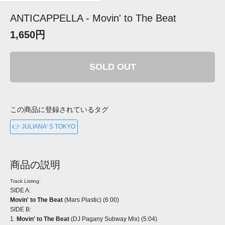
ANTICAPPELLA - Movin' to The Beat
1,650円
SOLD OUT
この商品に登録されているタグ
👉 JULIANA' S TOKYO
商品の説明
Track Listing:
SIDE A:
Movin' to The Beat
(Mars Plastic) (6:00)
SIDE B:
1.
Movin' to The Beat
(DJ Pagany Subway Mix) (5:04)