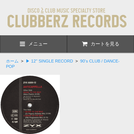
メニュー
カートを見る
ホーム
>
▶ 12" SINGLE RECORD
>
90's CLUB / DANCE-
POP