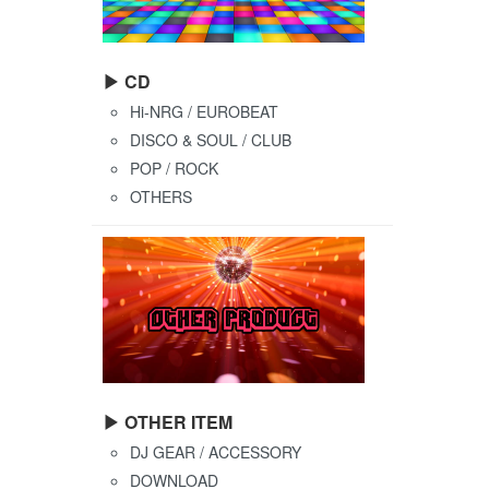
▶ CD
Hi-NRG / EUROBEAT
DISCO & SOUL / CLUB
POP / ROCK
OTHERS
▶ OTHER ITEM
DJ GEAR / ACCESSORY
DOWNLOAD