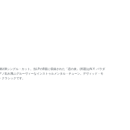
弾シングル・カット。当LPのB面に収録された「恋の炎」(邦題)はN.Y. パラダ
アノ乱れ飛ぶグルーヴィーなインストゥルメンタル・チューン。デヴィッド・モ
・クラシックです。