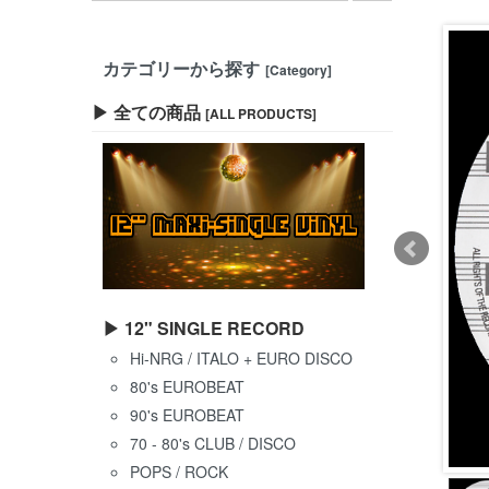
カテゴリーから探す
[Category]
▶ 全ての商品
[ALL PRODUCTS]
▶ 12" SINGLE RECORD
Hi-NRG / ITALO + EURO DISCO
80's EUROBEAT
90's EUROBEAT
70 - 80's CLUB / DISCO
POPS / ROCK