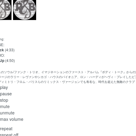
ing:
NE:
ck
(4:33)
WO:
 Up
(4:50)
リスのソウル/ファンク・トリオ、イマジネーションのファースト・アルバム『ボディ・トーク』からの第2
ラージのラリー・レヴァンやシカゴ・ハウスのパイオニア、ロン・ハーディがヘヴィ・プレイしたピ
ディミトリ・フロム・パリスらのリミックス・ヴァージョンでも有名な、時代を超えた無敵のクラブ
play
pause
stop
mute
unmute
max volume
repeat
repeat off