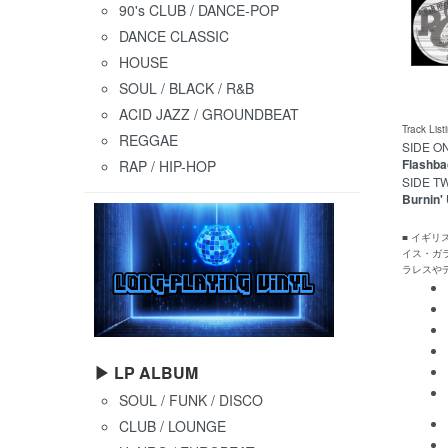
90's CLUB / DANCE-POP
DANCE CLASSIC
HOUSE
SOUL / BLACK / R&B
ACID JAZZ / GROUNDBEAT
Track List
REGGAE
SIDE O
Flashba
RAP / HIP-HOP
SIDE T
Burnin'
■ イギ
イス・ガ
ラレスや
▶ LP ALBUM
SOUL / FUNK / DISCO
CLUB / LOUNGE