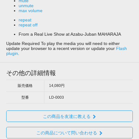
mute
unmute
max volume
repeat
repeat off
From a Real Live Show at Azabu-Juban MAHARAJA
Update Required
To play the media you will need to either
update your browser to a recent version or update your
Flash
plugin
.
その他の詳細情報
販売価格
14,080円
型番
LD-0003
この商品を友達に教える
この商品について問い合わせる