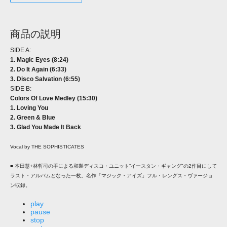
商品の説明
SIDE A:
1. Magic Eyes (8:24)
2. Do It Again (6:33)
3. Disco Salvation (6:55)
SIDE B:
Colors Of Love Medley (15:30)
1. Loving You
2. Green & Blue
3. Glad You Made It Back
Vocal by THE SOPHISTICATES
■ 本田慧+林哲司の手による和製ディスコ・ユニット“イースタン・ギャング"の2作目にして
ラスト・アルバムとなった一枚。名作「マジック・アイズ」フル・レングス・ヴァージョ
ン収録。
play
pause
stop