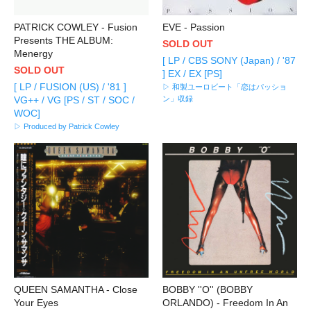
PATRICK COWLEY - Fusion
EVE - Passion
Presents THE ALBUM:
SOLD OUT
Menergy
[ LP / CBS SONY (Japan) / '87
SOLD OUT
] EX / EX [PS]
[ LP / FUSION (US) / '81 ]
▷ 和製ユーロビート「恋はパッショ
VG++ / VG [PS / ST / SOC /
ン」収録
WOC]
▷ Produced by Patrick Cowley
QUEEN SAMANTHA - Close
BOBBY ''O'' (BOBBY
Your Eyes
ORLANDO) - Freedom In An