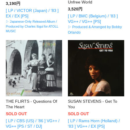
Unfree World
3,190円
3,520円
[ LP / VICTOR (Japan) / '83 ]
EX / EX [PS]
[ LP / BMC (Belgium) / '83 ]
VG++ / VG++ [PS]
▷ Japanese-Only Released Album /
Produced by Charles Ibgul for ATOLL
▷ Produced & Arranged by Bobby
MUSIC
Orlando
THE FLIRTS - Questions Of
SUSAN STEVENS - Get To
The Heart
You
SOLD OUT
SOLD OUT
[ LP / CBS (US) / '86 ] VG++ /
[ LP / Rams Horn (Holland) /
VG++ [PS / ST / DJ]
'83 ] VG++ / EX [PS]