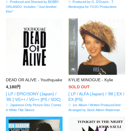
▷ Produced and Directed by BOBBY
▷ Produced by G. D'Orazio - T.
ORLANDO. Includes.-"Just Another
Bentivegna for TOJO Productions
Kiss"
DEAD OR ALIVE - Youthquake
KYLIE MINOGUE - Kylie
4,180円
SOLD OUT
[ LP / EPIC/SONY (Japan) /
[ LP / ALFA (Japan) / '88 ] EX /
'85 ] VG++ / VG++ [PS / SOC]
EX [PS]
▷ Japanese-Only Picture-Disc Comes
▷ 1st. Album / Written Produced And
in White Title Sleeve.
Arranged by Stock Aitken Waterman