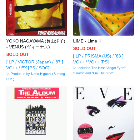
YOKO NAGAYAMA (長山洋子)
LIME - Lime lll
- VENUS (ヴィーナス)
SOLD OUT
SOLD OUT
[ LP / PRISMA (US) / '83 ]
[ LP / VICTOR (Japan) / '87 ]
VG++ / VG++ [PS]
VG++ / EX [PS / SOC]
▷ Includes The Hits: "Angel Eyes"
"Guilty" and "On The Grid"
▷ Produced by Norio Higuchi (Burning
Pub.)