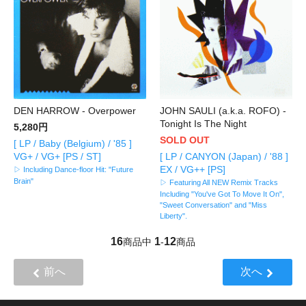
DEN HARROW - Overpower
JOHN SAULI (a.k.a. ROFO) -
Tonight Is The Night
5,280円
SOLD OUT
[ LP / Baby (Belgium) / '85 ]
VG+ / VG+ [PS / ST]
[ LP / CANYON (Japan) / '88 ]
EX / VG++ [PS]
▷ Including Dance-floor Hit: "Future
Brain"
▷ Featuring All NEW Remix Tracks
Including "You've Got To Move It On",
"Sweet Conversation" and "Miss
Liberty".
16
1
12
商品中
-
商品
前へ
次へ